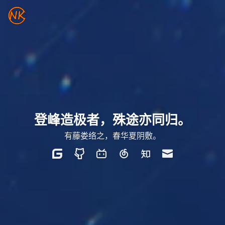
登峰造极者，殊途亦同归。
有藤娄络之，春华夏阴敷。