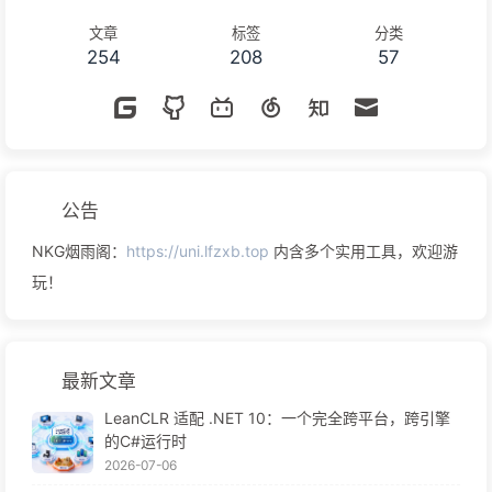
preview 开始愉快的聊天吧 PC端-Cherry Studio 右上角...
文章
标签
分类
254
208
57
公告
NKG烟雨阁：
https://uni.lfzxb.top
内含多个实用工具，欢迎游
玩！
最新文章
LeanCLR 适配 .NET 10：一个完全跨平台，跨引擎
的C#运行时
2026-07-06