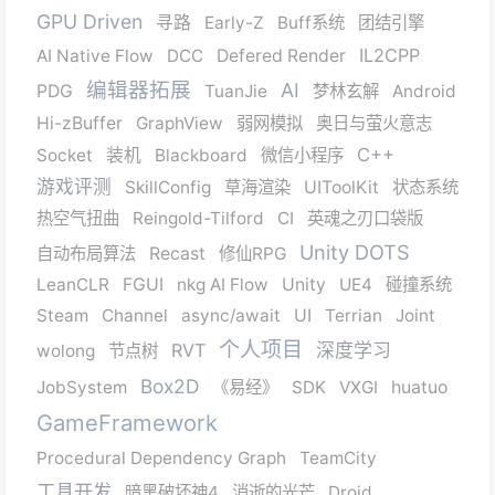
GPU Driven
寻路
Early-Z
Buff系统
团结引擎
IL2CPP
AI Native Flow
DCC
Defered Render
编辑器拓展
AI
PDG
TuanJie
梦林玄解
Android
Hi-zBuffer
GraphView
弱网模拟
奥日与萤火意志
C++
Socket
装机
Blackboard
微信小程序
游戏评测
SkillConfig
草海渲染
UIToolKit
状态系统
热空气扭曲
Reingold-Tilford
CI
英魂之刃口袋版
Unity DOTS
自动布局算法
Recast
修仙RPG
LeanCLR
FGUI
nkg AI Flow
Unity
UE4
碰撞系统
Steam
Channel
async/await
UI
Terrian
Joint
个人项目
RVT
深度学习
wolong
节点树
Box2D
JobSystem
《易经》
SDK
VXGI
huatuo
GameFramework
Procedural Dependency Graph
TeamCity
工具开发
暗黑破坏神4
消逝的光芒
Droid