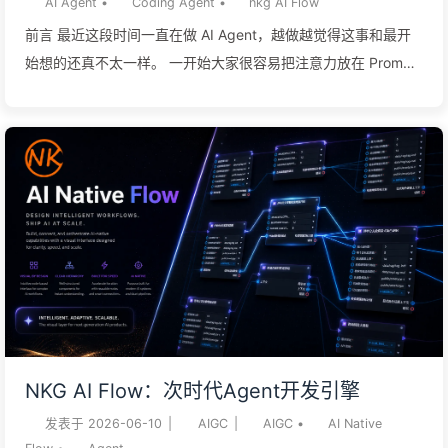
AI Agent
•
Coding Agent
•
nkg AI Flow
处都差不多：把工作扔进某个队列...
前言 最近这段时间一直在做 AI Agent，越做越觉得这事和最开
始想的还真不太一样。 一开始大家很容易把注意力放在 Prompt
上，觉得只要规则写得足够细，模型够聪明，事情就能办成。讲
道理，这个阶段当然是有用的，尤其是单次任务里，Prompt 写
好一点，结果立竿见影。 但真把 Agent 放进一个持续运行的业
务流里，问题就完全不是这么简单了。 它不是问一次答一次，而
是要拿数据、调工具、过规则、看日志、做验证，失败了还得知
道从哪里重新来。这个时候你就会发现，大模型本身只是其中一
环，真正决定 Agent 能不能稳定跑起来的，反而是那些看起来很
无聊的工程细节。 所以这篇文章就先记一下我目前开发 AI
Agent 的一些体感。后面想法肯定还会变，但至少现在看，这几
个点已经不是锦上添花了，而是地基。 Harness AI 最应该放在
第一个讲的，我觉得还是最近提到比较多的 Harness AI。 如果
NKG AI Flow：次时代Agent开发引擎
说大模型提供的是推理能力，那 Harness AI 更像是把推理能力
发表于
2026-06-10
|
AIGC
|
AIGC
•
AI Native
接进真实业务流程里的那套线束。它关心的不是模型某一次回答