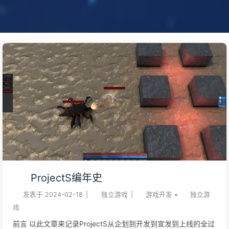
ProjectS编年史
发表于
2024-02-18
|
独立游戏
|
游戏开发
•
独立游
戏
前言 以此文章来记录ProjectS从企划到开发到宣发到上线的全过