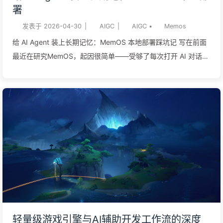
署
钱，网站定位就是纯粹的非盈利性质。站内提供的免费“快速报
发表于
2026-04-30
|
AIGC
|
AIGC
•
Memos
告”其实已经覆盖了结论、依据与建议，足够满足 99% 的使用场
景，一般情况下大家白嫖就完全够用了。 当然，如果你偶尔想看
给 AI Agent 装上长期记忆：MemOS 本地部署踩坑记 写在前面
更详尽的推演...
最近在研究MemOS，起因很简单——受够了每次打开 AI 对话都
要从头自我介绍一遍。“我是写 Unity 的”、“项目在 E 盘”、“不要
给我加一堆 emoji”——这些话我这半年说过的次数，大概比跟我
妈打电话还多。 但把 MemOS 装完、跑通、接进日常工作流之
后，我发现这个事远不止"让 AI 记住偏好"这么简单。 举个让我
印象最深的实际用法：通过 git hook 让 AI 在每次 commit 后自
动读取变更的代码、整理成结构化记忆，再写进 MemOS。一开
始我只是随手试了下，想看看能不能让 AI 帮我记住"这次改了哪
个模块、为什么改、引入了什么副作用"。结果用了几周下来我发
现，项目的记忆库在以一种很自然的速度长大——每次提交都会
沉淀一点，几百次提交之后，整个仓库的关键决策、模块现状、
历史上踩过的坑，几乎都被 MemOS 记下来了。 更妙的是这种
轻量级游戏引擎与AI辅助开发工作流的深度