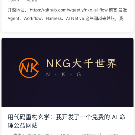
Flow
•
Agent
漂不漂亮，而是输入从哪里来，数据怎么过节点，什么时候调用
开源地址： https://github.com/wqaetly/nkg-ai-flow 前言 最近
工具，调用...
Agent、Workflow、Harness、AI Native 这些词越来越热，我自
己实践下来最大的感受是：LLM 固然很强，但不够稳定。 它很
像一个极其聪明的推理核心。给它清楚的上下文，它能总结、规
划、写代码、调用工具；边界没说清楚，它也能非常自信地把车
开沟里。问题不是模型笨，而是我们不能把工程系统的稳定性押
在模型每一次临场发挥上。 最开始做 Agent，写 Skill 是最快
的。把步骤、约束、工具说明、验收标准写进文档里，让 LLM
照着干，验证一个想法非常舒服。 但 Skill 本质上还是指令，不
是执行计划。流程短的时候还好，一旦步骤多起来，模型就可能
漏掉关键动作，或者把“必须执行”理解成“可以参考”。比如该先检
查文件状态再修改，它可能直接开改；该跑验证再总结，它可能
写一句“验证通过”就收工。 这事不一定每次翻车，但只要关键步
用代码重构玄学：我开发了一个免费的 AI 命
骤存在偶尔被略过的可能，工程链路就很难放心交给它。 所以我
理公益网站
开始重新思考 Agent Harness。一个真正好用的 Agent 系统，