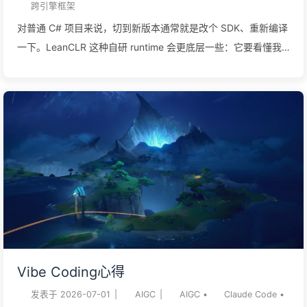
跨引擎框架
对普通 C# 项目来说，切到新版本通常就是改个 SDK、重新编译
一下。LeanCLR 这种自研 runtime 会更底层一些：它要看懂我
们写的业务代码，也要看懂 .NET 10 基础类库到底在向 runtime
要什么。 LeanCLR 现在已经有自己的 metadata loader、类型
系统、对象模型、解释器、GC、异常、委托、泛型、基础反射和
AOT 生成框架。接入 .NET 10 的重点，是做一层清晰的 BCL /
runtime contract 适配：让 LeanCLR 能在明确边界内跑
net10.0 纯逻辑程序集；暂时跑不了的 BCL 能力，也给出清楚的
诊断，问题能早一点暴露出来。 为什么专门适配 .NET 10 如果
只是想“跑一点 C# 逻辑”，LeanCLR 兼容旧版 corlib，或者自己
做一套很小的基础库，也能用。目标一旦变成商业项目、跨引擎
迁移、长期维护，.NET 10 就成了新的基线。后面的工具、库、
语言特性和项目习惯，都会慢慢围着它走。 第一，.NET 10 是
Vibe Coding心得
LTS。按照 Microsoft 的 .NET 10 发布说明 和 .NET 8 / ....
发表于
2026-07-01
|
AIGC
|
AIGC
•
Claude Code
•