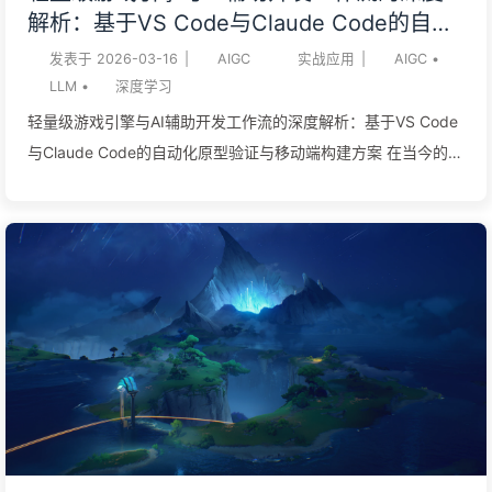
记忆是全团队共享的。前端同学想了解"后端那个结算模块最近改
解析：基于VS Code与Claude Code的自动
了什么、有没有已知问题"，不用再去翻 c...
化原型验证与移动端构建方案
发表于
2026-03-16
|
AIGC
实战应用
|
AIGC
•
LLM
•
深度学习
轻量级游戏引擎与AI辅助开发工作流的深度解析：基于VS Code
与Claude Code的自动化原型验证与移动端构建方案 在当今的游
戏开发范式中，利用大型语言模型（LLM）驱动自动化编程的技
术（常被称为Vibe Coding或AI驱动的快速应用程序原型设计）
正在彻底重塑传统的生产管线。对于旨在快速创建Gameplay
Demo以验证核心玩法，并期望直接打包为Android APK在移动
端测试的开发者而言，选择一个能够与无头AI代理完美契合的底
层游戏框架至关重要。传统的商业游戏引擎往往内置了封闭、专
有且性能受限的AI辅助工具（如基于轻量级模型的代码补全），
这导致开发者难以利用最先进的基础通用模型进行全局上下文推
理和跨文件重构。因此，将集成开发环境（VS Code）、顶级通
用推理模型（通过命令行运行的Claude Code）与高度文本化、
支持命令行自动化的轻量级游戏引擎相结合，成为了解决“通过AI