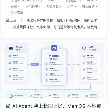
发表于
2026-05-22
|
AIGC
实战应用
|
AIGC
•
不能只会“接模...
命理
•
奇门遁甲
•
紫微斗数
•
八字
•
周公解梦
•
梦林玄解
最近我干了一件比较跨界的事情：把咱们老祖宗传下来的玄学
——涵盖紫微斗数、八字命理、奇门遁甲等传统术数，以及周公
解梦等文化瑰宝，和当下最前沿的 AI 大模型结合在了一起，搓
出了一个非盈利性质的排盘与解读网站：NKG大千世界。 今天想
和大家聊聊，为什么一个敲代码的 AI 开发者，会跑去用科技搞
这些传统文化？ 缘起：用代码弘扬传统文化，来一场真实的科技
公益 大家平时工作生活压力大，遇到升职加薪、跳槽、脱单这种
人生路口，难免会有些迷茫，想找点精神寄托。但市面上的算命
看盘，水实在太深了。要么收费动辄成百上千，要么一堆机器生
成的套话，甚至还有各种恐吓营销。 作为一个对传统术数颇有研
究的爱好者，我觉得中华先民观察人事、体察心象的智慧结晶，
不应该变成割韭菜的工具。于是我就想，能不能用科技的手段，
把这些高门槛的传统文化拉下神坛，变成一个人人都能触及的普
给 AI Agent 装上长期记忆：MemOS 本地部
惠工具？ 这就是“NKG大千世界”诞生的初衷。我不打算靠这个赚