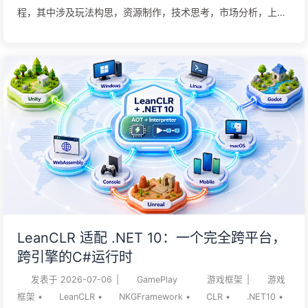
程，其中涉及玩法构思，资源制作，技术思考，市场分析，上架
操作等，几乎包含了从零开始制作独立游戏的全部知识和经验，
希望对大家能有所启发，本系列文章将会持续更新 玩法设计 代
号ProjectS企划案 技术方案 GamePlay框架
ET7+FariyGUI+huatuo+luban+yooasset接入教程 基于行为树
的MOBA技能系统：总目录 ProjectS中的AI转向系统（Context
Steering） ProjectS中的体素碰撞和寻路 CI/DI方案 从零开始基
于TeamCity搭建项目的CI工作流 剧情架构 PCG框架 ProjectS中
的地形系统-Procedural Content Generation（PCG） 渲染框架
ProjectS中的纹素密度规划 ProjectS中的GPU Driven ProjectS
中的全局光照系统-Voxel-based Global Illumination（VXGI）
ProjectS中的地形系统-Terrian Rendering Proje...
LeanCLR 适配 .NET 10：一个完全跨平台，
跨引擎的C#运行时
发表于
2026-07-06
|
GamePlay
游戏框架
|
游戏
框架
•
LeanCLR
•
NKGFramework
•
CLR
•
.NET10
•