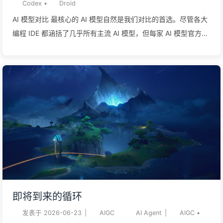
Codex
•
Droid
AI 模型对比 最核心的 AI 模型自然是我们对比的首选。尽管各大
编程 IDE 都涵括了几乎所有主流 AI 模型，但每家 AI 模型官方调
教出的工具肯定是最合适和好用的。 截至 2026.7.1，主流 AI 模
型对比如下： Claude Opus 4.8：目前综合能力最强的代码生成
模型，在长上下文推理、复杂重构、跨文件理解上仍然是断档水
平。特别是对于 Unity、C++、Shader 这类工程链路复杂的场
景，Opus 4.8 的规划能力和自查能力肉眼可见地领先，配合 1M
上下文窗口，几乎可以一次吃下一个中小型项目 GPT-5.5：
OpenAI 在 2026 年上半年拿出的答卷，主打的是稳。它没有
Opus 那种一冲一个准的爆发力，但是对于经典算法、数学证
明、系统设计这类需要长链推理的任务，GPT-5.5 有着极强的准
确性，很多 Claude 反复犯错的地方它能一遍过，非常适合做
Code Review 和架构设计 Codex Codex 是 OpenAI 在 2026
即将到来的循环
年的翻身之作，绑定 GPT-5.5，主打两点：审慎和深度推理。
发表于
2026-06-23
|
AIGC
AI Agent
|
AIGC
•
它和 Claude Code 的差别很像 ...