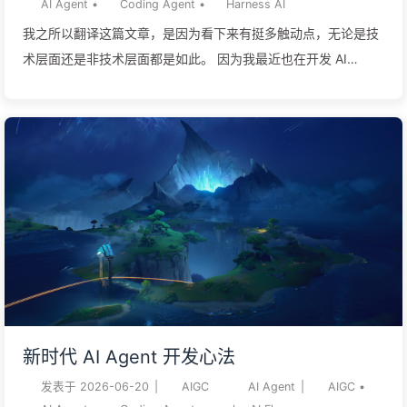
AI Agent
•
Coding Agent
•
Harness AI
我之所以翻译这篇文章，是因为看下来有挺多触动点，无论是技
术层面还是非技术层面都是如此。 因为我最近也在开发 AI
Agent。作者在末尾提到，认为未来的 Harness 想要让循环带来
的变更在长期内保持可读，就需要找到一个更好的方法来组合这
些越来越复杂的系统。 其实我觉得，我之前做的 NKG AI Flow
就是我自己给出的答案。在不断开发 Agent 的过程中，我不断总
结、汇总并理解这些短板和缺点，最终给出了自己的答案，我觉
得其实还挺适合的。 所以，我把这篇文章翻译出来给大家看一
看，希望也能对大家有所启发。 原文地址：The Coming
Loop，原文作者：Armin Ronacher，许可协议：CC BY-NC
4.0。 即将到来的循环 我不再亲自提示 Claude 了。我有一些循
环在提示 Claude，并判断下一步该做什么。我的工作是写这些
循环。 – Boris Cherny 过去几个月，我看到越来越多人在编程
新时代 AI Agent 开发心法
Agent 上面再搭一层东西。那种感觉，已经不是“用一个编程
发表于
2026-06-20
|
AIGC
AI Agent
|
AIGC
•
Agent”这么简单了。有些发生在 Pi 上，这当然很酷；但模式到