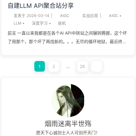
自建LLM API聚合站分享
对话完成逻辑搭建而尽量避免手动改写代码”这一痛点的最优解。
发表于
2026-03-14
|
AIGC
实战应用
|
AIGC
•
本研究报告将全面、深度地评估Godot引擎在这一特定自动化工
LLM
•
深度学习
•
装机
作流中的绝对优势，深入剖析其文本化存储机制的语义透明度、
前言 一直以来我都是在各个AI API中转站之间辗转腾挪，这个坏
模型上下文协议...
了用那个，那个坏了再找新的。。。无尽的循环地狱，最近终于
忍无可忍，搭建了属于自己的API聚合站，整个过程在AI的协助
下很简单，不再像那些年手搓站点遇到那么多问题了 因为本站的
1
2
…
26
目标就是自用+亲友团共享外加政策严格，所以不开放注册。
https://api.lfzxb.top/ 创建API Key 控制台-令牌管理-添加令牌
输入任意名称，点击提交 复制密钥，格式为sk-xxxxxxxxx 聊天
机器人 手机端-Chatbox 通用于Android，IOS 设置-模型提供
方-底部添加 名称随意，点击添加 API密钥：填写我们创建的API
Key：sk-xxxxxxxxx API主机：https://api.lfzxb.top/ 新建模
型： 模型ID：gemini-3.1-pro-preview 显示名称：忽略 模型类
烟雨迷离半世殇
型：聊天 能力：视觉（图片识别），推理，工具使用 点击保存
愿天下心诚剑士人人可剑开天门！
返回主界面-新建对话-右下角选择刚新建的gemini-3.1-pro-