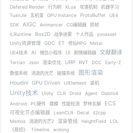
Defered Render
行为树
XLua
攻速机制
机器学习
TuanJie
玄机鉴
GPU Instance
ProtoBuffer
UE4
AIGC
SDK
Animancer
CG编辑器
抓帧
Box2D
ILRuntime
战争迷雾
个人作品
yooasset
Unity资源管理
GDC
ET
修仙RPG
Metal
文献翻译
AI
UE4技术
微信小程序
UI
剧情编辑器
URP
RVT
Terrian
Json
渲染优化
DCC
Early-Z
图形渲染
数值系统
消逝的光芒
碰撞系统
Houdini
GPU Driven
UIElement
装机
Unity技术
Unity
CLR
Droid
Agent
Diablo4
ECS
Android
PC硬件
建模
性能检测
梦林玄解
可视化节点编辑器
LeanCLR
Decal
il2cpp
渲染管线
Memos
消逝的光芒2
HeightField
LOL
《易经》
Timeline
wolong