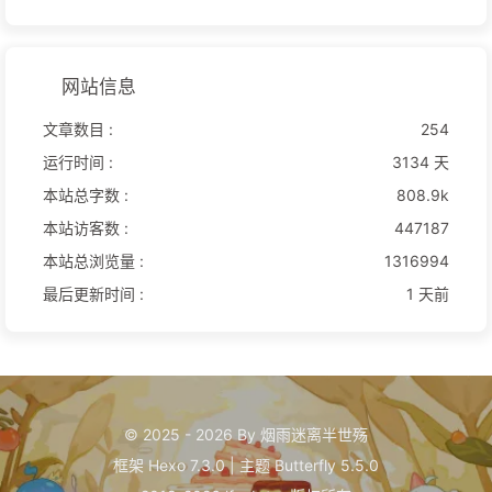
网站信息
文章数目 :
254
运行时间 :
3134 天
本站总字数 :
808.9k
本站访客数 :
447187
本站总浏览量 :
1316994
最后更新时间 :
1 天前
© 2025 - 2026 By 烟雨迷离半世殇
框架
Hexo 7.3.0
|
主题
Butterfly 5.5.0