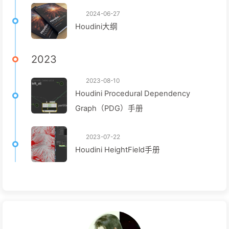
2024-06-27
Houdini大纲
2023
2023-08-10
Houdini Procedural Dependency
Graph（PDG）手册
2023-07-22
Houdini HeightField手册