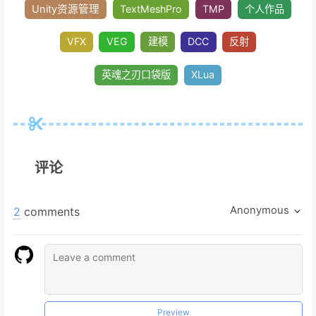
GDC分享
奥日与萤火意志
空洞骑士
游戏
独立游戏
Hi-zBuffer
RVT
Terrian
Jo
Mipmap
Procedural content generation
Material Id
Texel Density
GI
VXGI
评论
《奇门遁甲》
CSharp
插件
Rider For Un
Anonymous
2
comments
Decal
电脑系统
Socket
Channel
Sha
SRP Batcher
Steam
Harness AI
Web
网站开发
Hexo
UE4技术
UE4
async/
Preview