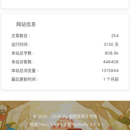
网站信息
文章数目 :
254
运行时间 :
3130 天
本站总字数 :
808.9k
本站访客数 :
446406
本站总浏览量 :
1315844
最后更新时间 :
1 个月前
© 2025 - 2026 By 烟雨迷离半世殇
框架
Hexo 7.3.0
|
主题
Butterfly 5.5.0