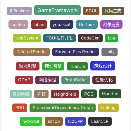
文献翻译
ECS
多线程
Unity DOT
层层梦境
DreamScaper
消逝的光芒
消逝的光芒2
Dyling Light 2
Early-Z
图形
游戏框架
ET
热
渲染优化
GPU架构
GameFramework
ILRuntime
FGUI
代
huatuo
luban
yooasset
UniTask
战争
JobSystem
FGUI插件开发
CodeGen
L
Defered Render
Forward Plus Render
Uni