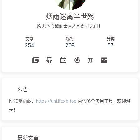
烟雨迷离半世殇
愿天下心诚剑士人人可剑开天门！
文章
标签
分类
254
208
57
公告
NKG烟雨阁：
https://uni.lfzxb.top
内含多个实用工具，欢迎游
玩！
最新文章