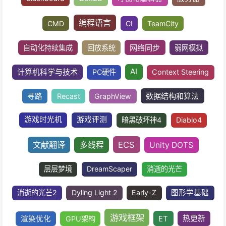
URP
渲染管线
热空气扭曲
游戏特效
C#
汇编
Android
SDK
行为树黑
Box2D
Blackboard
可视化编辑器
服
编程语言
CMD
CI
TeamCity
网络同步
自动化持续集成
回放系统
弱网
AI
计算机科学与技术
PC硬件
Context Ste
数据结构和算
寻路
Recast
GraphView
游戏时光机
游戏评测
暗黑破坏神4
Diab