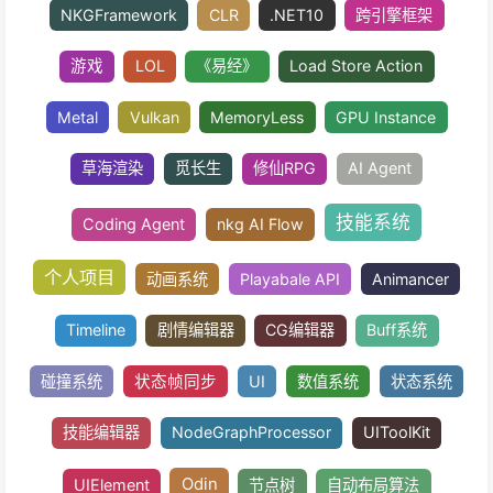
游戏设
游戏引擎
团结引擎
TuanJie
GOAP
网络编程
ProtoBuffer
性能优
Hou
PCG
性能检测
抓帧
HeightField
PDG
Procedural Dependency Graph
wolo
hybirdclr
il2cpp
IL2CPP
LeanCLR
NKGFramework
CLR
.NET10
跨引擎框
游戏
LOL
《易经》
Load Store Actio
Metal
Vulkan
MemoryLess
GPU Insta