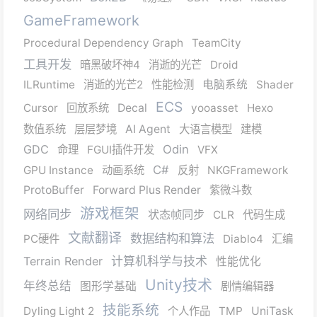
GameFramework
Procedural Dependency Graph
TeamCity
工具开发
暗黑破坏神4
消逝的光芒
Droid
ILRuntime
消逝的光芒2
性能检测
电脑系统
Shader
ECS
Cursor
回放系统
Decal
yooasset
Hexo
数值系统
层层梦境
AI Agent
大语言模型
建模
GDC
Odin
命理
FGUI插件开发
VFX
C#
GPU Instance
动画系统
反射
NKGFramework
ProtoBuffer
Forward Plus Render
紫微斗数
游戏框架
网络同步
状态帧同步
CLR
代码生成
文献翻译
数据结构和算法
PC硬件
Diablo4
汇编
Terrain Render
计算机科学与技术
性能优化
Unity技术
年终总结
图形学基础
剧情编辑器
技能系统
Dyling Light 2
个人作品
TMP
UniTask