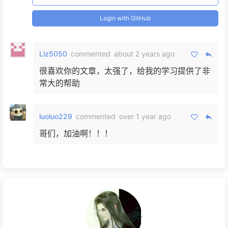
Login with GitHub
Unity资源管理
TextMeshPro
TMP
个人
VFX
VEG
建模
DCC
反射
Liz5050
commented
about 2 years ago
很喜欢你的文章，太强了，给我的学习提供了非
英魂之刃口袋版
XLua
常大的帮助
luoluo229
commented
over 1 year ago
哥们，加油啊！！！