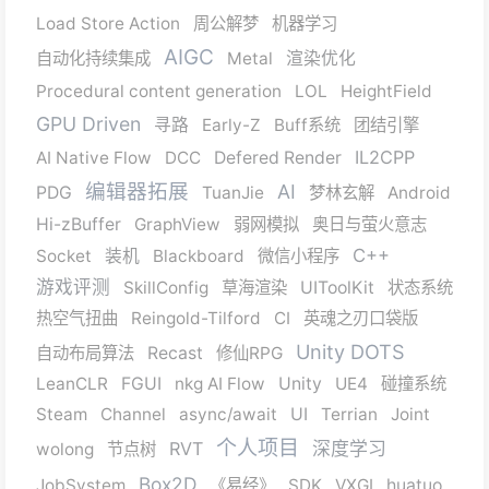
Load Store Action
周公解梦
机器学习
AIGC
自动化持续集成
Metal
渲染优化
Procedural content generation
LOL
HeightField
GPU Driven
寻路
Early-Z
Buff系统
团结引擎
IL2CPP
AI Native Flow
DCC
Defered Render
编辑器拓展
AI
PDG
TuanJie
梦林玄解
Android
Hi-zBuffer
GraphView
弱网模拟
奥日与萤火意志
C++
Socket
装机
Blackboard
微信小程序
游戏评测
SkillConfig
草海渲染
UIToolKit
状态系统
热空气扭曲
Reingold-Tilford
CI
英魂之刃口袋版
Unity DOTS
自动布局算法
Recast
修仙RPG
LeanCLR
FGUI
nkg AI Flow
Unity
UE4
碰撞系统
Steam
Channel
async/await
UI
Terrian
Joint
个人项目
RVT
深度学习
wolong
节点树
Box2D
JobSystem
《易经》
SDK
VXGI
huatuo