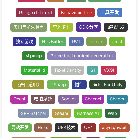
草海渲染
觅长生
修仙RPG
AI Agent
技能系统
Coding Agent
nkg AI Flow
个人项目
动画系统
Playabale API
Anima
Timeline
剧情编辑器
CG编辑器
Buff系
碰撞系统
状态帧同步
UI
数值系统
状
技能编辑器
NodeGraphProcessor
UIToolK
Odin
UIElement
节点树
自动布局算
工具开
Reingold-Tilford
Behaviour Tree