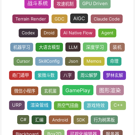
编辑器拓展
可视化节点编辑器
行为树
战斗系统
GPU Driven
攻速机制
AIGC
Terrain Render
GDC
Claude C
Codex
Droid
AI Native Flow
Agent
LLM
深度学习
机器学习
大语言模型
Cursor
SkillConfig
Json
Memos
命
奇门遁甲
紫微斗数
八字
周公解梦
梦林
GamePlay
图形
微信小程序
玄机鉴