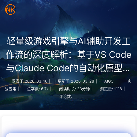
轻量级游戏引擎与AI辅助开发工
作流的深度解析：基于VS Code
与Claude Code的自动化原型验
证与移动端构建方案
发表于
2026-03-16
|
更新于
2026-03-28
|
AIGC
实
战应用
|
总字数:
6.7k
|
阅读时长:
23分钟
|
浏览量:
1118
|
评论数: