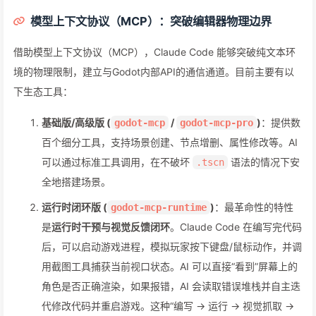
模型上下文协议（MCP）：突破编辑器物理边界
借助模型上下文协议（MCP），Claude Code 能够突破纯文本环
境的物理限制，建立与Godot内部API的通信通道。目前主要有以
下生态工具：
基础版/高级版 (
/
)
：提供数
godot-mcp
godot-mcp-pro
百个细分工具，支持场景创建、节点增删、属性修改等。AI
可以通过标准工具调用，在不破坏
语法的情况下安
.tscn
全地搭建场景。
运行时闭环版 (
)
：最革命性的特性
godot-mcp-runtime
是
运行时干预与视觉反馈闭环
。Claude Code 在编写完代码
后，可以启动游戏进程，模拟玩家按下键盘/鼠标动作，并调
用截图工具捕获当前视口状态。AI 可以直接“看到”屏幕上的
角色是否正确渲染，如果报错，AI 会读取错误堆栈并自主迭
代修改代码并重启游戏。这种“编写 -> 运行 -> 视觉抓取 ->