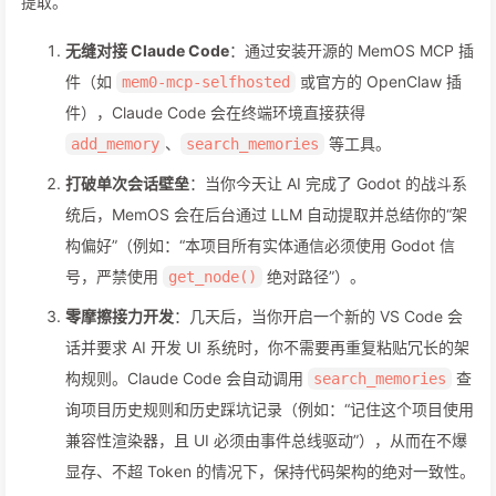
提取。
无缝对接 Claude Code
：通过安装开源的 MemOS MCP 插
件（如
或官方的 OpenClaw 插
mem0-mcp-selfhosted
件），Claude Code 会在终端环境直接获得
、
等工具。
add_memory
search_memories
打破单次会话壁垒
：当你今天让 AI 完成了 Godot 的战斗系
统后，MemOS 会在后台通过 LLM 自动提取并总结你的“架
构偏好”（例如：“本项目所有实体通信必须使用 Godot 信
号，严禁使用
绝对路径”）。
get_node()
零摩擦接力开发
：几天后，当你开启一个新的 VS Code 会
话并要求 AI 开发 UI 系统时，你不需要再重复粘贴冗长的架
构规则。Claude Code 会自动调用
查
search_memories
询项目历史规则和历史踩坑记录（例如：“记住这个项目使用
兼容性渲染器，且 UI 必须由事件总线驱动”），从而在不爆
显存、不超 Token 的情况下，保持代码架构的绝对一致性。