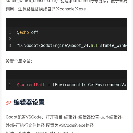
stable_win64_console.exe）创建godot.cmd符号链接，便于全局
调用，注意路径替换成自己的console的exe
1
@
echo
 off
2
3
"D:\Godot\GodotEngine\Godot_v4.
6
.
1
-stable_win64_
设置全局变量：
1
$currentPath
 = [
Environment
]::GetEnvironmentVari
编辑器设置
Godot配置VSCode：打开项目-编辑器-编辑器设置-文本编辑器-
外部-可执行文件路径 配置为VSCode的exe路径