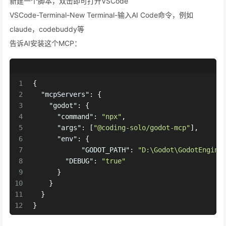
新建一个脚本，双击即可打开VSCode
VSCode-Terminal-New Terminal-输入AI Code命令，例如
claude，codebuddy等
告诉AI安装这个MCP：
1
{
2
"mcpServers"
:
{
3
"godot"
:
{
4
"command"
:
"npx"
,
5
"args"
:
[
"@coding-solo/godot-mcp"
]
,
6
"env"
:
{
7
"GODOT_PATH"
:
"D:\Godot\GodotEngine
8
"DEBUG"
:
"true"
9
}
10
}
11
}
12
}