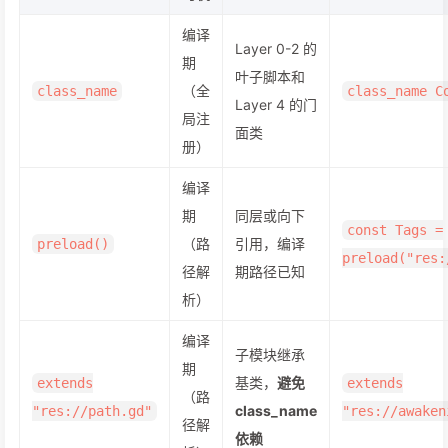
编译
Layer 0-2 的
期
叶子脚本和
（全
class_name
class_name C
Layer 4 的门
局注
面类
册）
编译
期
同层或向下
const Tags =
（路
引用，编译
preload()
preload("res:
径解
期路径已知
析）
编译
子模块继承
期
基类，
避免
extends
extends
（路
class_name
"res://path.gd"
"res://awaken
径解
依赖