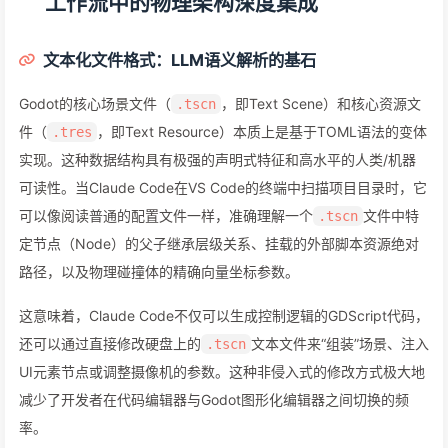
工作流中的物理架构深度集成
文本化文件格式：LLM语义解析的基石
Godot的核心场景文件（
，即Text Scene）和核心资源文
.tscn
件（
，即Text Resource）本质上是基于TOML语法的变体
.tres
实现。这种数据结构具有极强的声明式特征和高水平的人类/机器
可读性。当Claude Code在VS Code的终端中扫描项目目录时，它
可以像阅读普通的配置文件一样，准确理解一个
文件中特
.tscn
定节点（Node）的父子继承层级关系、挂载的外部脚本资源绝对
路径，以及物理碰撞体的精确向量坐标参数。
这意味着，Claude Code不仅可以生成控制逻辑的GDScript代码，
还可以通过直接修改硬盘上的
文本文件来“组装”场景、注入
.tscn
UI元素节点或调整摄像机的参数。这种非侵入式的修改方式极大地
减少了开发者在代码编辑器与Godot图形化编辑器之间切换的频
率。