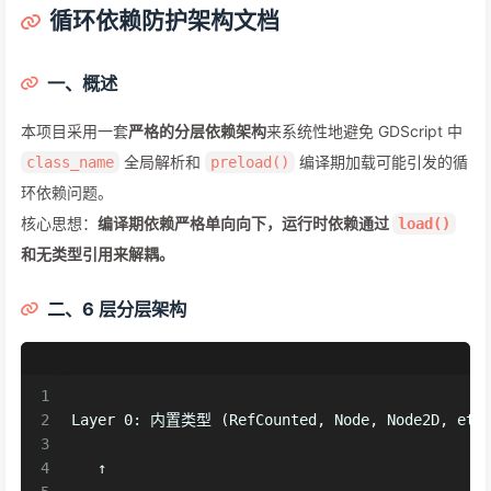
循环依赖防护架构文档
一、概述
本项目采用一套
严格的分层依赖架构
来系统性地避免 GDScript 中
全局解析和
编译期加载可能引发的循
class_name
preload()
环依赖问题。
核心思想：
编译期依赖严格单向向下，运行时依赖通过
load()
和无类型引用来解耦。
二、6 层分层架构
1
2
Layer 0: 内置类型 (RefCounted, Node, Node2D, etc
3
4
   ↑