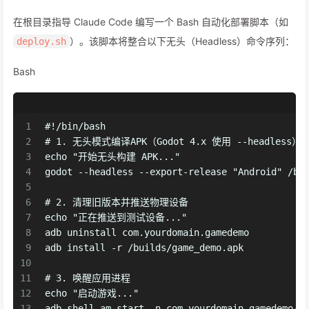
在根目录指导 Claude Code 编写一个 Bash 自动化部署脚本（如
）。该脚本将整合以下无头（Headless）命令序列：
deploy.sh
Bash
1
#!/bin/bash
2
# 1. 无头模式编译APK（Godot 4.x 使用 --headless）
3
echo "开始无头构建 APK..."
4
godot --headless --export-release "Android" /bu
5
6
# 2. 清理旧版本并推送物理设备
7
echo "正在推送到测试设备..."
8
adb uninstall com.yourdomain.gamedemo
9
adb install -r /builds/game_demo.apk
10
11
# 3. 唤醒应用进程
12
echo "启动游戏..."
13
adb shell am start -n com.yourdomain.gamedemo/c