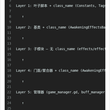
5
6
Layer 1: 叶子脚本 + class_name (Constants, Tags, B
7
8
   ↑
9
10
Layer 2: 基类 + class_name (AwakeningEffectsBase
11
12
   ↑
13
14
Layer 3: 子模块 — 无 class_name (effects/effects_g
15
16
   ↑
17
18
Layer 4: 门面/聚合器 + class_name (AwakeningEffect
19
20
   ↑
21
22
Layer 5: 管理器 (game_manager.gd, buff_manager.g
23
24
   ↑
25