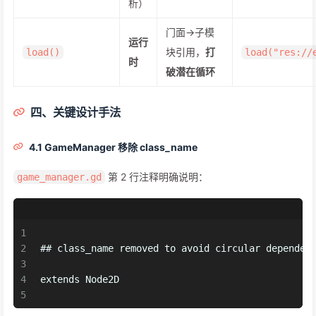
析）
门面→子模
运行
块引用，
打
load()
load("res://
时
破潜在循环
四、关键设计手法
4.1 GameManager 移除 class_name
第 2 行注释明确说明：
game_manager.gd
1
2
## class_name removed to avoid circular dependen
3
4
extends Node2D
5