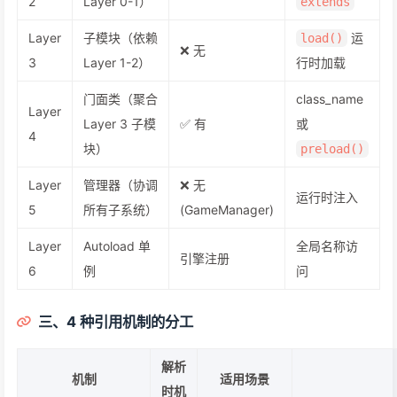
2
Layer 0-1）
extends
Layer
子模块（依赖
运
load()
❌ 无
3
Layer 1-2）
行时加载
门面类（聚合
class_name
Layer
Layer 3 子模
✅ 有
或
4
块）
preload()
Layer
管理器（协调
❌ 无
运行时注入
5
所有子系统）
(GameManager)
Layer
Autoload 单
全局名称访
引擎注册
6
例
问
三、4 种引用机制的分工
解析
机制
适用场景
时机