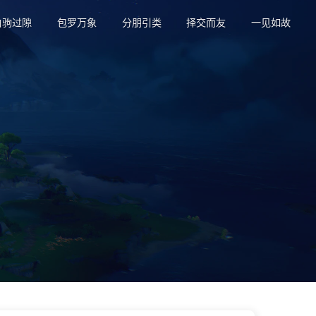
白驹过隙
包罗万象
分朋引类
择交而友
一见如故