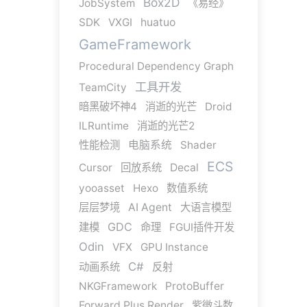
Box2D
JobSystem
《易经》
SDK
VXGI
huatuo
GameFramework
Procedural Dependency Graph
工具开发
TeamCity
暗黑破坏神4
消逝的光芒
Droid
ILRuntime
消逝的光芒2
性能检测
电脑系统
Shader
ECS
Cursor
回放系统
Decal
yooasset
Hexo
数值系统
层层梦境
AI Agent
大语言模型
GDC
建模
命理
FGUI插件开发
Odin
VFX
GPU Instance
C#
动画系统
反射
NKGFramework
ProtoBuffer
Forward Plus Render
紫微斗数