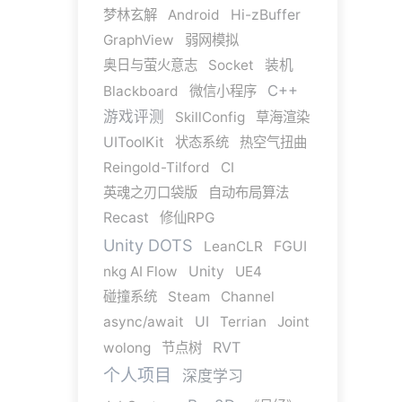
梦林玄解
Android
Hi-zBuffer
GraphView
弱网模拟
奥日与萤火意志
Socket
装机
C++
Blackboard
微信小程序
游戏评测
SkillConfig
草海渲染
UIToolKit
状态系统
热空气扭曲
Reingold-Tilford
CI
英魂之刃口袋版
自动布局算法
Recast
修仙RPG
Unity DOTS
LeanCLR
FGUI
nkg AI Flow
Unity
UE4
碰撞系统
Steam
Channel
async/await
UI
Terrian
Joint
RVT
wolong
节点树
个人项目
深度学习