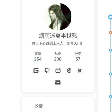
烟雨迷离半世殇
愿天下心诚剑士人人可剑开天门！
文章
标签
分类
254
208
57
公告