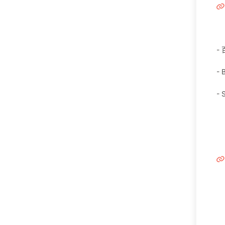
-
-
-