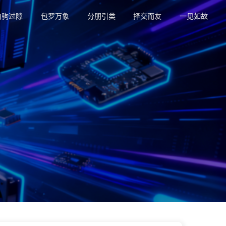
白驹过隙
包罗万象
分朋引类
择交而友
一见如故
用