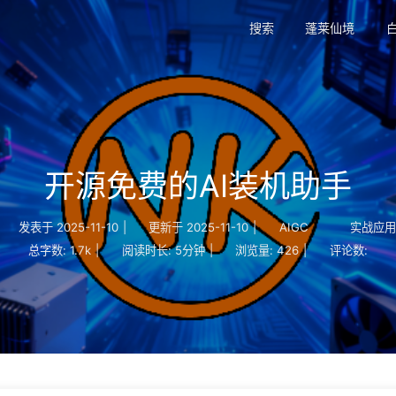
搜索
蓬莱仙境
开源免费的AI装机助手
发表于
2025-11-10
|
更新于
2025-11-10
|
AIGC
实战应
总字数:
1.7k
|
阅读时长:
5分钟
|
浏览量:
426
|
评论数: