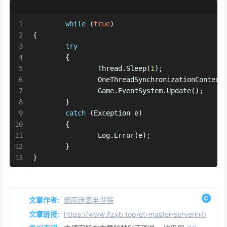
1
while
 (
true
)
2
{
3
try
4
	{
5
		Thread.Sleep(
1
);
6
		OneThreadSynchronizationContext
7
		Game.EventSystem.Update();
8
	}
9
catch
 (Exception e)
10
	{
11
		Log.Error(e);
12
	}
13
}
文章作者:
烟雨迷离半世殇
文章链接:
https://www.lfzxb.top/et-master-serverinit/