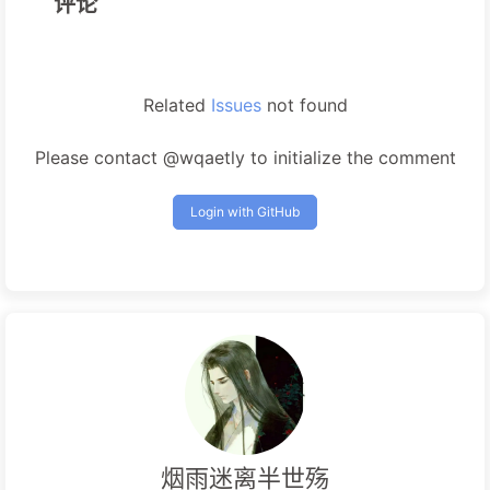
评论
Related
Issues
not found
Please contact @wqaetly to initialize the comment
Login with GitHub
烟雨迷离半世殇