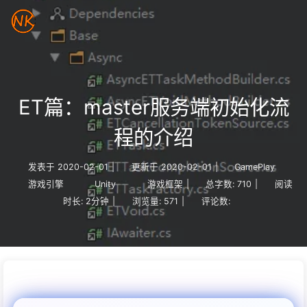
ET篇：master服务端初始化流
程的介绍
发表于
2020-02-01
|
更新于
2020-02-01
|
GamePlay
游戏引擎
Unity
游戏框架
|
总字数:
710
|
阅读
时长:
2分钟
|
浏览量:
571
|
评论数: