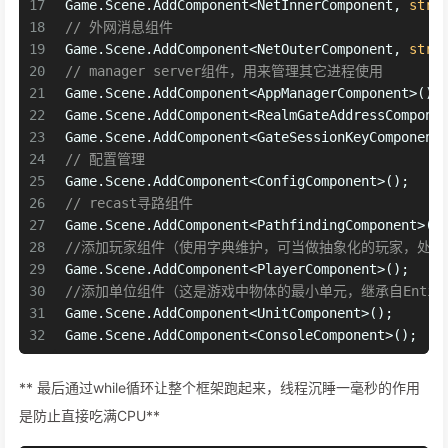
17
Game.Scene.AddComponent<NetInnerComponent, 
stri
18
// 外网消息组件
19
Game.Scene.AddComponent<NetOuterComponent, 
stri
20
// manager server组件，用来管理其它进程使用
21
Game.Scene.AddComponent<AppManagerComponent>();
22
Game.Scene.AddComponent<RealmGateAddressCompone
23
Game.Scene.AddComponent<GateSessionKeyComponent
24
// 配置管理
25
Game.Scene.AddComponent<ConfigComponent>();
26
// recast寻路组件
27
Game.Scene.AddComponent<PathfindingComponent>()
28
//添加玩家组件（使用字典维护，可当做抽象化的玩家，处
29
Game.Scene.AddComponent<PlayerComponent>();
30
//添加单位组件（这是游戏中物体的最小单元，继承自Entit
31
Game.Scene.AddComponent<UnitComponent>();
32
Game.Scene.AddComponent<ConsoleComponent>();
** 最后通过while循环让整个框架跑起来，线程沉睡一毫秒的作用
是防止直接吃满CPU**