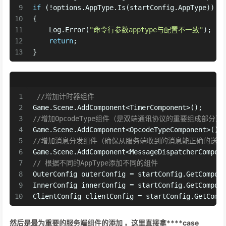
9
if
 (!options.AppType.Is(startConfig.AppType))
10
{
11
    Log.Error(
"命令行参数apptype与配置不一致"
);
12
return
;
13
}
1
//增加计时器组件
2
Game.Scene.AddComponent<TimerComponent>();
3
//增加OpcodeType组件（是双端通讯协议的重要组成部分）
4
Game.Scene.AddComponent<OpcodeTypeComponent>();
5
//增加消息分发组件（确保从服务端收到的消息能正确的送到
6
Game.Scene.AddComponent<MessageDispatcherCompon
7
// 根据不同的AppType添加不同的组件
8
OuterConfig outerConfig = startConfig.GetCompon
9
InnerConfig innerConfig = startConfig.GetCompon
10
ClientConfig clientConfig = startConfig.GetComp
然后是最为重要的服务端组件的添加 ，这里直接拿****case