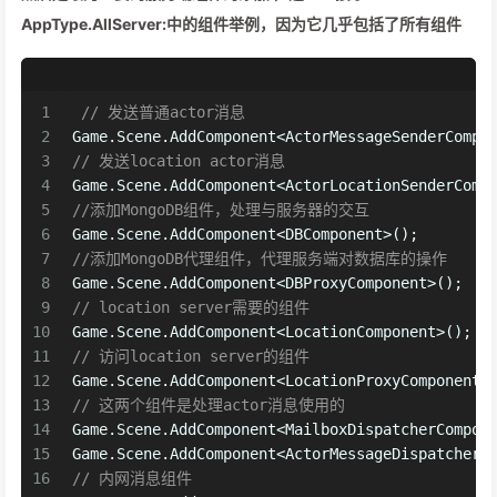
AppType.AllServer:中的组件举例，因为它几乎包括了所有组件
1
// 发送普通actor消息
2
Game.Scene.AddComponent<ActorMessageSenderCompo
3
// 发送location actor消息
4
Game.Scene.AddComponent<ActorLocationSenderComp
5
//添加MongoDB组件，处理与服务器的交互
6
Game.Scene.AddComponent<DBComponent>();
7
//添加MongoDB代理组件，代理服务端对数据库的操作
8
Game.Scene.AddComponent<DBProxyComponent>();
9
// location server需要的组件
10
Game.Scene.AddComponent<LocationComponent>();
11
// 访问location server的组件
12
Game.Scene.AddComponent<LocationProxyComponent>
13
// 这两个组件是处理actor消息使用的
14
Game.Scene.AddComponent<MailboxDispatcherCompon
15
Game.Scene.AddComponent<ActorMessageDispatcherC
16
// 内网消息组件