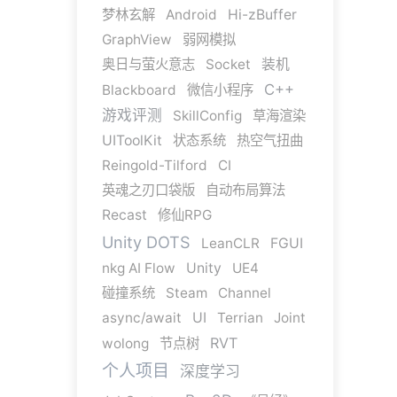
梦林玄解
Android
Hi-zBuffer
GraphView
弱网模拟
奥日与萤火意志
Socket
装机
C++
Blackboard
微信小程序
游戏评测
SkillConfig
草海渲染
UIToolKit
状态系统
热空气扭曲
Reingold-Tilford
CI
英魂之刃口袋版
自动布局算法
Recast
修仙RPG
Unity DOTS
LeanCLR
FGUI
nkg AI Flow
Unity
UE4
碰撞系统
Steam
Channel
async/await
UI
Terrian
Joint
RVT
wolong
节点树
个人项目
深度学习