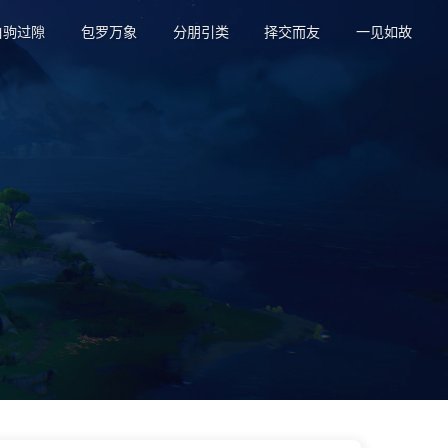
白驹过隙
包罗万象
分朋引类
择交而友
一见如故