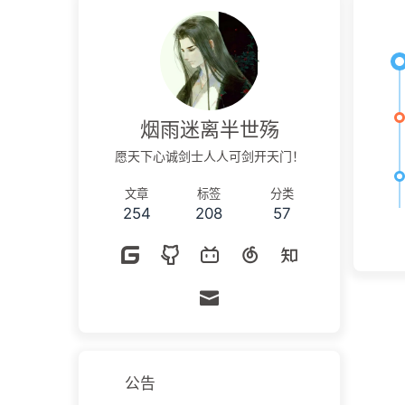
烟雨迷离半世殇
愿天下心诚剑士人人可剑开天门！
文章
标签
分类
254
208
57
公告