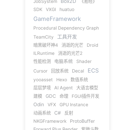
Box2D
JobSystem
《易经》
SDK
VXGI
huatuo
GameFramework
Procedural Dependency Graph
工具开发
TeamCity
暗黑破坏神4
消逝的光芒
Droid
ILRuntime
消逝的光芒2
性能检测
电脑系统
Shader
ECS
Cursor
回放系统
Decal
yooasset
Hexo
数值系统
层层梦境
AI Agent
大语言模型
GDC
建模
命理
FGUI插件开发
Odin
VFX
GPU Instance
C#
动画系统
反射
NKGFramework
ProtoBuffer
Forward Plus Render
紫微斗数