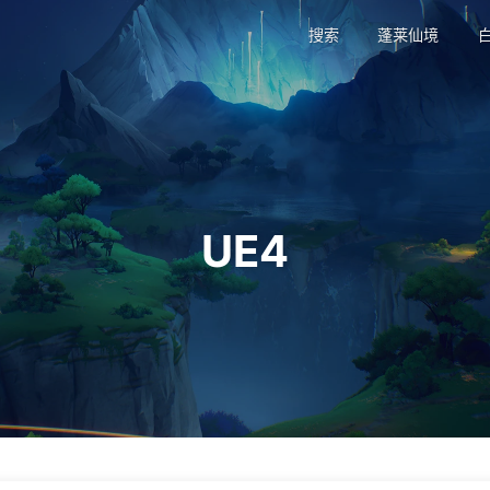
搜索
蓬莱仙境
UE4