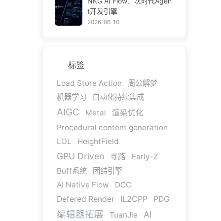
NKG AI Flow：次时代Agen
t开发引擎
2026-06-10
标签
Load Store Action
周公解梦
机器学习
自动化持续集成
AIGC
Metal
渲染优化
Procedural content generation
LOL
HeightField
GPU Driven
寻路
Early-Z
Buff系统
团结引擎
AI Native Flow
DCC
IL2CPP
Defered Render
PDG
编辑器拓展
AI
TuanJie