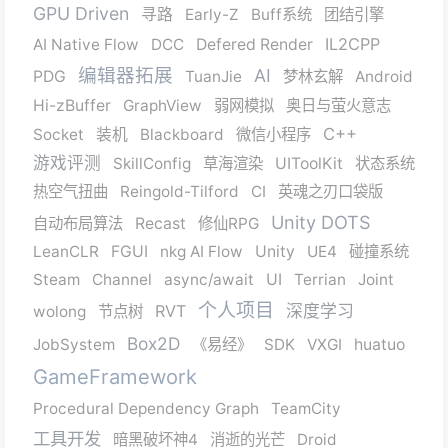
GPU Driven
寻路
Early-Z
Buff系统
团结引擎
IL2CPP
AI Native Flow
DCC
Defered Render
编辑器拓展
AI
PDG
TuanJie
梦林玄解
Android
Hi-zBuffer
GraphView
弱网模拟
奥日与萤火意志
C++
Socket
装机
Blackboard
微信小程序
游戏评测
SkillConfig
草海渲染
UIToolKit
状态系统
热空气扭曲
Reingold-Tilford
CI
英魂之刃口袋版
Unity DOTS
自动布局算法
Recast
修仙RPG
LeanCLR
FGUI
nkg AI Flow
Unity
UE4
碰撞系统
Steam
Channel
async/await
UI
Terrian
Joint
个人项目
RVT
深度学习
wolong
节点树
Box2D
JobSystem
《易经》
SDK
VXGI
huatuo
GameFramework
Procedural Dependency Graph
TeamCity
工具开发
暗黑破坏神4
消逝的光芒
Droid