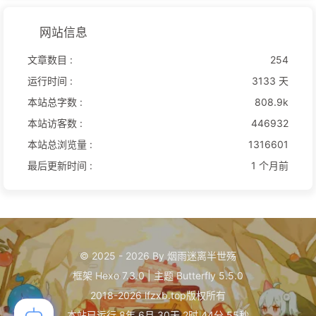
网站信息
文章数目 :
254
运行时间 :
3133 天
本站总字数 :
808.9k
本站访客数 :
446932
本站总浏览量 :
1316601
最后更新时间 :
1 个月前
© 2025 - 2026 By 烟雨迷离半世殇
框架
Hexo 7.3.0
|
主题
Butterfly 5.5.0
2018-2026 lfzxb.top版权所有
本站已运行 8年 6月 30天 2时 44分 55秒