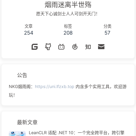
烟雨迷离半世殇
愿天下心诚剑士人人可剑开天门！
文章
标签
分类
254
208
57
公告
NKG烟雨阁：
https://uni.lfzxb.top
内含多个实用工具，欢迎游
玩！
最新文章
LeanCLR 适配 .NET 10：一个完全跨平台，跨引擎