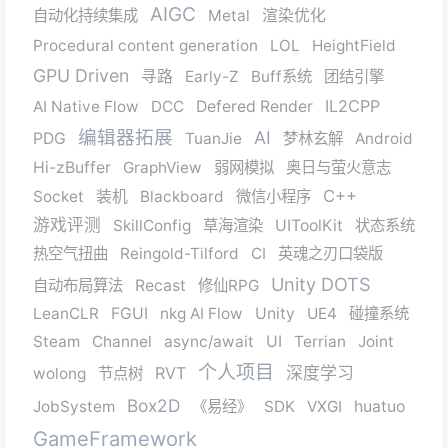
AIGC
自动化持续集成
Metal
渲染优化
Procedural content generation
LOL
HeightField
GPU Driven
寻路
Early-Z
Buff系统
团结引擎
IL2CPP
AI Native Flow
DCC
Defered Render
编辑器拓展
AI
PDG
TuanJie
梦林玄解
Android
Hi-zBuffer
GraphView
弱网模拟
奥日与萤火意志
C++
Socket
装机
Blackboard
微信小程序
游戏评测
SkillConfig
草海渲染
UIToolKit
状态系统
热空气扭曲
Reingold-Tilford
CI
英魂之刃口袋版
Unity DOTS
自动布局算法
Recast
修仙RPG
LeanCLR
FGUI
nkg AI Flow
Unity
UE4
碰撞系统
Steam
Channel
async/await
UI
Terrian
Joint
个人项目
RVT
深度学习
wolong
节点树
Box2D
JobSystem
《易经》
SDK
VXGI
huatuo
GameFramework