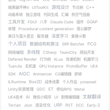
游戏设计
C++
暗黑破坏神4
UIToolKit
节点树
动画系统
独立游戏
代码生成
汇编
热空气扭曲
工具开发
GOAP
FGUI
八字
Claude Code
插件
命理
Procedural content generation
周公解梦
深度学习
奥日与萤火意志
服务器
紫微斗数
个人项目
数据结构和算法
PCG
SRP Batcher
多线程
网络编程
CSharp
TeamCity
网站开发
Defered Render
行为树
XLua
攻速机制
机器学习
TuanJie
玄机鉴
GPU Instance
ProtoBuffer
UE4
AIGC
SDK
Animancer
CG编辑器
抓帧
Box2D
ILRuntime
战争迷雾
个人作品
yooasset
Unity资源管理
GDC
ET
修仙RPG
Metal
文献翻译
AI
UE4技术
微信小程序
UI
剧情编辑器
URP
RVT
Terrian
Json
渲染优化
DCC
Early-Z