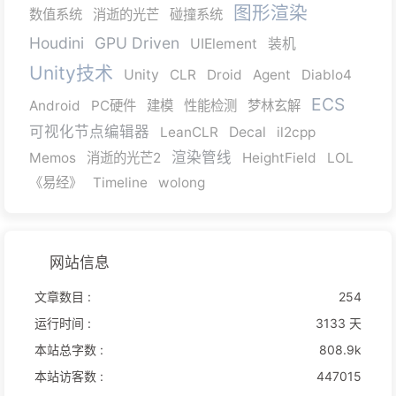
图形渲染
数值系统
消逝的光芒
碰撞系统
Houdini
GPU Driven
UIElement
装机
Unity技术
Unity
CLR
Droid
Agent
Diablo4
ECS
Android
PC硬件
建模
性能检测
梦林玄解
可视化节点编辑器
LeanCLR
Decal
il2cpp
渲染管线
Memos
消逝的光芒2
HeightField
LOL
《易经》
Timeline
wolong
网站信息
文章数目 :
254
运行时间 :
3133 天
本站总字数 :
808.9k
本站访客数 :
447015