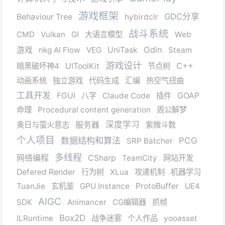
游戏框架
GDC分享
Behaviour Tree
hybirdclr
战斗系统
CMD
Vulkan
GI
大语言模型
Web
Odin
游戏
nkg AI Flow
VEG
UniTask
Steam
游戏设计
C++
暗黑破坏神4
UIToolKit
节点树
动画系统
独立游戏
代码生成
汇编
热空气扭曲
工具开发
GOAP
FGUI
八字
Claude Code
插件
命理
Procedural content generation
周公解梦
深度学习
奥日与萤火意志
服务器
紫微斗数
个人项目
数据结构和算法
PCG
SRP Batcher
多线程
网络编程
CSharp
TeamCity
网站开发
Defered Render
行为树
XLua
攻速机制
机器学习
TuanJie
玄机鉴
GPU Instance
ProtoBuffer
UE4
AIGC
SDK
Animancer
CG编辑器
抓帧
Box2D
ILRuntime
战争迷雾
个人作品
yooasset