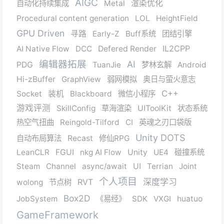
AIGC
自动化持续集成
Metal
渲染优化
Procedural content generation
LOL
HeightField
GPU Driven
寻路
Early-Z
Buff系统
团结引擎
IL2CPP
AI Native Flow
DCC
Defered Render
编辑器拓展
AI
PDG
TuanJie
梦林玄解
Android
Hi-zBuffer
GraphView
弱网模拟
奥日与萤火意志
C++
Socket
装机
Blackboard
微信小程序
游戏评测
SkillConfig
草海渲染
UIToolKit
状态系统
热空气扭曲
Reingold-Tilford
CI
英魂之刃口袋版
Unity DOTS
自动布局算法
Recast
修仙RPG
LeanCLR
FGUI
nkg AI Flow
Unity
UE4
碰撞系统
Steam
Channel
async/await
UI
Terrian
Joint
个人项目
RVT
深度学习
wolong
节点树
Box2D
JobSystem
《易经》
SDK
VXGI
huatuo
GameFramework