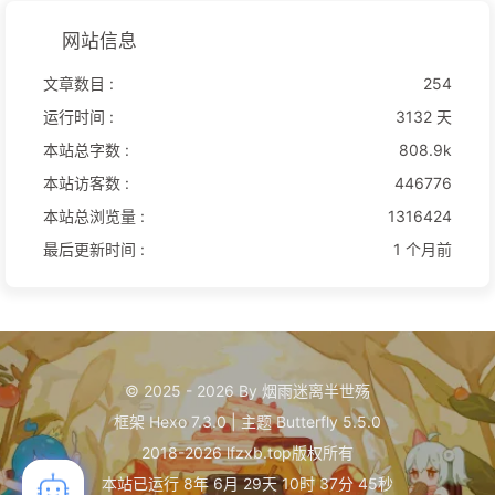
网站信息
文章数目 :
254
运行时间 :
3132 天
本站总字数 :
808.9k
本站访客数 :
446776
本站总浏览量 :
1316424
最后更新时间 :
1 个月前
© 2025 - 2026 By 烟雨迷离半世殇
框架
Hexo 7.3.0
|
主题
Butterfly 5.5.0
2018-2026 lfzxb.top版权所有
本站已运行 8年 6月 29天 10时 37分 46秒