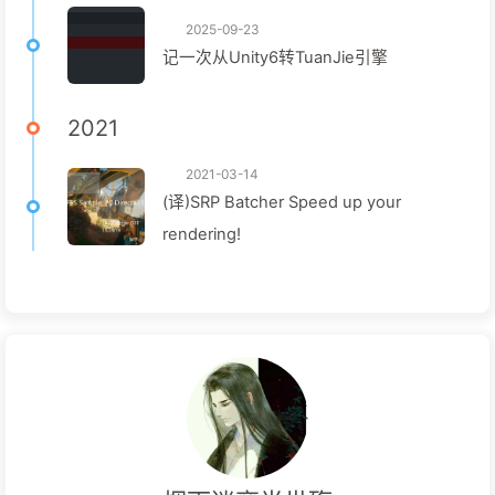
2025-09-23
记一次从Unity6转TuanJie引擎
2021
2021-03-14
(译)SRP Batcher Speed up your
rendering!