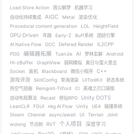
Load Store Action
周公解梦
机器学习
AIGC
自动化持续集成
Metal
渲染优化
Procedural content generation
LOL
HeightField
GPU Driven
寻路
Early-Z
Buff系统
团结引擎
IL2CPP
AI Native Flow
DCC
Defered Render
编辑器拓展
AI
PDG
TuanJie
梦林玄解
Android
Hi-zBuffer
GraphView
弱网模拟
奥日与萤火意志
C++
Socket
装机
Blackboard
微信小程序
游戏评测
SkillConfig
草海渲染
UIToolKit
状态系统
热空气扭曲
Reingold-Tilford
CI
英魂之刃口袋版
Unity DOTS
自动布局算法
Recast
修仙RPG
LeanCLR
FGUI
nkg AI Flow
Unity
UE4
碰撞系统
Steam
Channel
async/await
UI
Terrian
Joint
个人项目
RVT
深度学习
wolong
节点树
Box2D