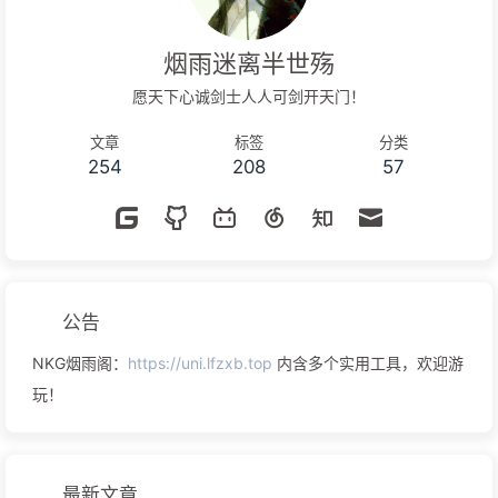
烟雨迷离半世殇
愿天下心诚剑士人人可剑开天门！
文章
标签
分类
254
208
57
公告
NKG烟雨阁：
https://uni.lfzxb.top
内含多个实用工具，欢迎游
玩！
最新文章