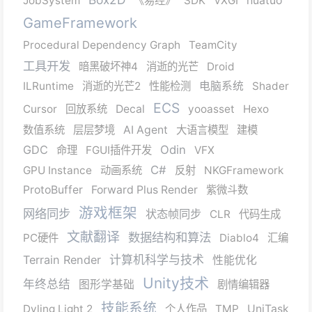
JobSystem
《易经》
SDK
VXGI
huatuo
GameFramework
Procedural Dependency Graph
TeamCity
工具开发
暗黑破坏神4
消逝的光芒
Droid
ILRuntime
消逝的光芒2
性能检测
电脑系统
Shader
ECS
Cursor
回放系统
Decal
yooasset
Hexo
数值系统
层层梦境
AI Agent
大语言模型
建模
GDC
Odin
命理
FGUI插件开发
VFX
C#
GPU Instance
动画系统
反射
NKGFramework
ProtoBuffer
Forward Plus Render
紫微斗数
游戏框架
网络同步
状态帧同步
CLR
代码生成
文献翻译
数据结构和算法
PC硬件
Diablo4
汇编
Terrain Render
计算机科学与技术
性能优化
Unity技术
年终总结
图形学基础
剧情编辑器
技能系统
Dyling Light 2
个人作品
TMP
UniTask