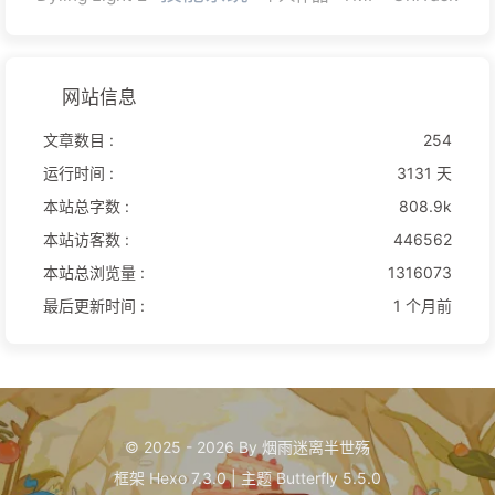
网站信息
文章数目 :
254
运行时间 :
3131 天
本站总字数 :
808.9k
本站访客数 :
446562
本站总浏览量 :
1316073
最后更新时间 :
1 个月前
© 2025 - 2026 By 烟雨迷离半世殇
框架
Hexo 7.3.0
|
主题
Butterfly 5.5.0