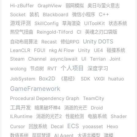
Hi-zBuffer
GraphView
弱网模拟
奥日与萤火意志
C++
Socket
装机
Blackboard
微信小程序
游戏评测
SkillConfig
草海渲染
UIToolKit
状态系统
热空气扭曲
Reingold-Tilford
CI
英魂之刃口袋版
Unity DOTS
自动布局算法
Recast
修仙RPG
LeanCLR
FGUI
nkg AI Flow
Unity
UE4
碰撞系统
Steam
Channel
async/await
UI
Terrian
Joint
个人项目
RVT
深度学习
wolong
节点树
Box2D
JobSystem
《易经》
SDK
VXGI
huatuo
GameFramework
Procedural Dependency Graph
TeamCity
工具开发
暗黑破坏神4
消逝的光芒
Droid
ILRuntime
消逝的光芒2
性能检测
电脑系统
Shader
ECS
Cursor
回放系统
Decal
yooasset
Hexo
数值系统
层层梦境
AI Agent
大语言模型
建模