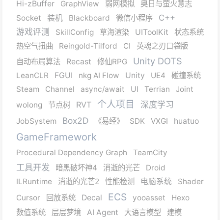
Hi-zBuffer
GraphView
弱网模拟
奥日与萤火意志
C++
Socket
装机
Blackboard
微信小程序
游戏评测
SkillConfig
草海渲染
UIToolKit
状态系统
热空气扭曲
Reingold-Tilford
CI
英魂之刃口袋版
Unity DOTS
自动布局算法
Recast
修仙RPG
LeanCLR
FGUI
nkg AI Flow
Unity
UE4
碰撞系统
Steam
Channel
async/await
UI
Terrian
Joint
个人项目
RVT
深度学习
wolong
节点树
Box2D
JobSystem
《易经》
SDK
VXGI
huatuo
GameFramework
Procedural Dependency Graph
TeamCity
工具开发
暗黑破坏神4
消逝的光芒
Droid
ILRuntime
消逝的光芒2
性能检测
电脑系统
Shader
ECS
Cursor
回放系统
Decal
yooasset
Hexo
数值系统
层层梦境
AI Agent
大语言模型
建模