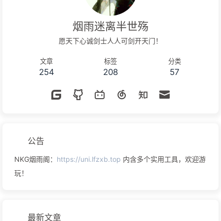
烟雨迷离半世殇
愿天下心诚剑士人人可剑开天门！
文章
标签
分类
254
208
57
公告
NKG烟雨阁：
https://uni.lfzxb.top
内含多个实用工具，欢迎游
玩！
最新文章