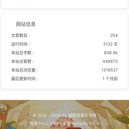
网站信息
文章数目 :
254
运行时间 :
3132 天
本站总字数 :
808.9k
本站访客数 :
446873
本站总浏览量 :
1316527
最后更新时间 :
1 个月前
© 2025 - 2026 By 烟雨迷离半世殇
框架
Hexo 7.3.0
|
主题
Butterfly 5.5.0