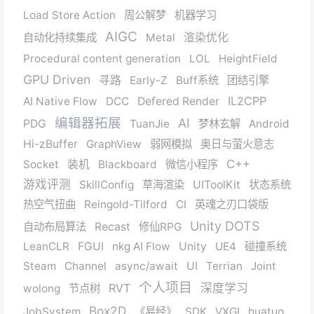
Load Store Action
周公解梦
机器学习
AIGC
自动化持续集成
Metal
渲染优化
Procedural content generation
LOL
HeightField
GPU Driven
寻路
Early-Z
Buff系统
团结引擎
IL2CPP
AI Native Flow
DCC
Defered Render
编辑器拓展
AI
PDG
TuanJie
梦林玄解
Android
Hi-zBuffer
GraphView
弱网模拟
奥日与萤火意志
C++
Socket
装机
Blackboard
微信小程序
游戏评测
SkillConfig
草海渲染
UIToolKit
状态系统
热空气扭曲
Reingold-Tilford
CI
英魂之刃口袋版
Unity DOTS
自动布局算法
Recast
修仙RPG
LeanCLR
FGUI
nkg AI Flow
Unity
UE4
碰撞系统
Steam
Channel
async/await
UI
Terrian
Joint
个人项目
RVT
深度学习
wolong
节点树
Box2D
JobSystem
《易经》
SDK
VXGI
huatuo