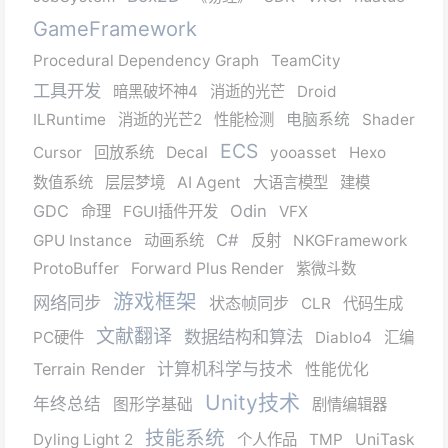
GameFramework
Procedural Dependency Graph
TeamCity
工具开发
暗黑破坏神4
消逝的光芒
Droid
ILRuntime
消逝的光芒2
性能检测
电脑系统
Shader
ECS
Cursor
回放系统
Decal
yooasset
Hexo
数值系统
层层梦境
AI Agent
大语言模型
建模
GDC
Odin
命理
FGUI插件开发
VFX
C#
GPU Instance
动画系统
反射
NKGFramework
ProtoBuffer
Forward Plus Render
紫微斗数
游戏框架
网络同步
状态帧同步
CLR
代码生成
文献翻译
数据结构和算法
PC硬件
Diablo4
汇编
Terrain Render
计算机科学与技术
性能优化
Unity技术
年终总结
图形学基础
剧情编辑器
技能系统
Dyling Light 2
个人作品
TMP
UniTask