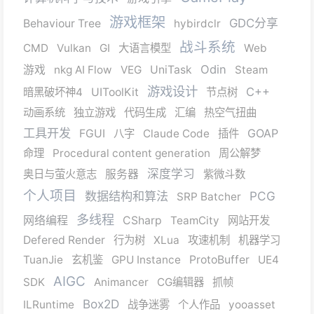
游戏框架
GDC分享
Behaviour Tree
hybirdclr
战斗系统
CMD
Vulkan
GI
大语言模型
Web
Odin
游戏
nkg AI Flow
VEG
UniTask
Steam
游戏设计
C++
暗黑破坏神4
UIToolKit
节点树
动画系统
独立游戏
代码生成
汇编
热空气扭曲
工具开发
GOAP
FGUI
八字
Claude Code
插件
命理
Procedural content generation
周公解梦
深度学习
奥日与萤火意志
服务器
紫微斗数
个人项目
数据结构和算法
PCG
SRP Batcher
多线程
网络编程
CSharp
TeamCity
网站开发
Defered Render
行为树
XLua
攻速机制
机器学习
TuanJie
玄机鉴
GPU Instance
ProtoBuffer
UE4
AIGC
SDK
Animancer
CG编辑器
抓帧
Box2D
ILRuntime
战争迷雾
个人作品
yooasset