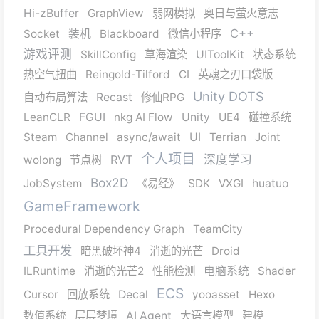
Hi-zBuffer
GraphView
弱网模拟
奥日与萤火意志
C++
Socket
装机
Blackboard
微信小程序
游戏评测
SkillConfig
草海渲染
UIToolKit
状态系统
热空气扭曲
Reingold-Tilford
CI
英魂之刃口袋版
Unity DOTS
自动布局算法
Recast
修仙RPG
LeanCLR
FGUI
nkg AI Flow
Unity
UE4
碰撞系统
Steam
Channel
async/await
UI
Terrian
Joint
个人项目
RVT
深度学习
wolong
节点树
Box2D
JobSystem
《易经》
SDK
VXGI
huatuo
GameFramework
Procedural Dependency Graph
TeamCity
工具开发
暗黑破坏神4
消逝的光芒
Droid
ILRuntime
消逝的光芒2
性能检测
电脑系统
Shader
ECS
Cursor
回放系统
Decal
yooasset
Hexo
数值系统
层层梦境
AI Agent
大语言模型
建模