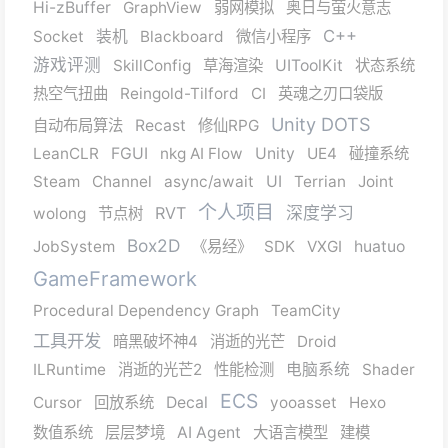
Hi-zBuffer
GraphView
弱网模拟
奥日与萤火意志
C++
Socket
装机
Blackboard
微信小程序
游戏评测
SkillConfig
草海渲染
UIToolKit
状态系统
热空气扭曲
Reingold-Tilford
CI
英魂之刃口袋版
Unity DOTS
自动布局算法
Recast
修仙RPG
LeanCLR
FGUI
nkg AI Flow
Unity
UE4
碰撞系统
Steam
Channel
async/await
UI
Terrian
Joint
个人项目
RVT
深度学习
wolong
节点树
Box2D
JobSystem
《易经》
SDK
VXGI
huatuo
GameFramework
Procedural Dependency Graph
TeamCity
工具开发
暗黑破坏神4
消逝的光芒
Droid
ILRuntime
消逝的光芒2
性能检测
电脑系统
Shader
ECS
Cursor
回放系统
Decal
yooasset
Hexo
数值系统
层层梦境
AI Agent
大语言模型
建模