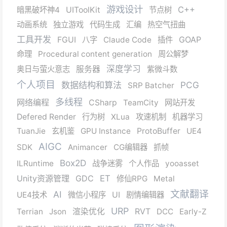
游戏设计
C++
暗黑破坏神4
UIToolKit
节点树
动画系统
独立游戏
代码生成
汇编
热空气扭曲
工具开发
GOAP
FGUI
八字
Claude Code
插件
命理
Procedural content generation
周公解梦
深度学习
奥日与萤火意志
服务器
紫微斗数
个人项目
数据结构和算法
PCG
SRP Batcher
多线程
网络编程
CSharp
TeamCity
网站开发
Defered Render
行为树
XLua
攻速机制
机器学习
TuanJie
玄机鉴
GPU Instance
ProtoBuffer
UE4
AIGC
SDK
Animancer
CG编辑器
抓帧
Box2D
ILRuntime
战争迷雾
个人作品
yooasset
Unity资源管理
GDC
ET
修仙RPG
Metal
文献翻译
AI
UE4技术
微信小程序
UI
剧情编辑器
URP
RVT
Terrian
Json
渲染优化
DCC
Early-Z