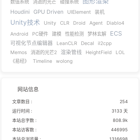
图形渲染
数值系统
消逝的光芒
碰撞系统
Houdini
GPU Driven
UIElement
装机
Unity技术
Unity
CLR
Droid
Agent
Diablo4
ECS
Android
PC硬件
建模
性能检测
梦林玄解
可视化节点编辑器
LeanCLR
Decal
il2cpp
渲染管线
Memos
消逝的光芒2
HeightField
LOL
《易经》
Timeline
wolong
网站信息
文章数目 :
254
运行时间 :
3133 天
本站总字数 :
808.9k
本站访客数 :
446995
本站总浏览量 :
1316698