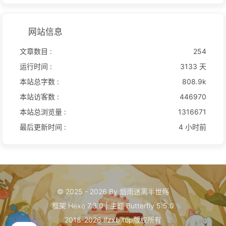
网站信息
文章数目 :
254
运行时间 :
3133 天
本站总字数 :
808.9k
本站访客数 :
446970
本站总浏览量 :
1316671
最后更新时间 :
4 小时前
© 2025 - 2026 By 烟雨迷离半世殇
框架
Hexo 7.3.0
|
主题
Butterfly 5.5.0
2018-2026 lfzxb.top版权所有