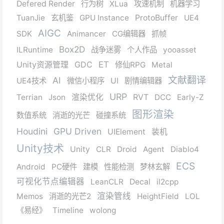
Defered Render
行为树
XLua
攻速机制
机器学习
TuanJie
玄机鉴
GPU Instance
ProtoBuffer
UE4
AIGC
SDK
Animancer
CG编辑器
抓帧
Box2D
ILRuntime
战争迷雾
个人作品
yooasset
Unity资源管理
GDC
ET
修仙RPG
Metal
文献翻译
AI
UE4技术
微信小程序
UI
剧情编辑器
URP
RVT
Terrian
Json
渲染优化
DCC
Early-Z
图形渲染
数值系统
消逝的光芒
碰撞系统
Houdini
GPU Driven
UIElement
装机
Unity技术
Unity
CLR
Droid
Agent
Diablo4
ECS
Android
PC硬件
建模
性能检测
梦林玄解
可视化节点编辑器
LeanCLR
Decal
il2cpp
渲染管线
Memos
消逝的光芒2
HeightField
LOL
《易经》
Timeline
wolong