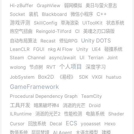
Hi-zBuffer
GraphView
弱网模拟
奥日与萤火意志
C++
Socket
装机
Blackboard
微信小程序
游戏评测
SkillConfig
草海渲染
UIToolKit
状态系统
热空气扭曲
Reingold-Tilford
CI
英魂之刃口袋版
Unity DOTS
自动布局算法
Recast
修仙RPG
LeanCLR
FGUI
nkg AI Flow
Unity
UE4
碰撞系统
Steam
Channel
async/await
UI
Terrian
Joint
个人项目
RVT
深度学习
wolong
节点树
Box2D
JobSystem
《易经》
SDK
VXGI
huatuo
GameFramework
Procedural Dependency Graph
TeamCity
工具开发
暗黑破坏神4
消逝的光芒
Droid
ILRuntime
消逝的光芒2
性能检测
电脑系统
Shader
ECS
Cursor
回放系统
Decal
yooasset
Hexo
数值系统
层层梦境
AI Agent
大语言模型
建模