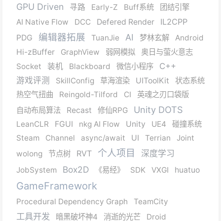
GPU Driven
寻路
Early-Z
Buff系统
团结引擎
IL2CPP
AI Native Flow
DCC
Defered Render
编辑器拓展
AI
PDG
TuanJie
梦林玄解
Android
Hi-zBuffer
GraphView
弱网模拟
奥日与萤火意志
C++
Socket
装机
Blackboard
微信小程序
游戏评测
SkillConfig
草海渲染
UIToolKit
状态系统
热空气扭曲
Reingold-Tilford
CI
英魂之刃口袋版
Unity DOTS
自动布局算法
Recast
修仙RPG
LeanCLR
FGUI
nkg AI Flow
Unity
UE4
碰撞系统
Steam
Channel
async/await
UI
Terrian
Joint
个人项目
RVT
深度学习
wolong
节点树
Box2D
JobSystem
《易经》
SDK
VXGI
huatuo
GameFramework
Procedural Dependency Graph
TeamCity
工具开发
暗黑破坏神4
消逝的光芒
Droid