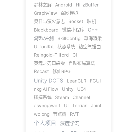
梦林玄解
Android
Hi-zBuffer
GraphView
弱网模拟
奥日与萤火意志
Socket
装机
C++
Blackboard
微信小程序
游戏评测
SkillConfig
草海渲染
UIToolKit
状态系统
热空气扭曲
Reingold-Tilford
CI
英魂之刃口袋版
自动布局算法
Recast
修仙RPG
Unity DOTS
LeanCLR
FGUI
nkg AI Flow
Unity
UE4
碰撞系统
Steam
Channel
async/await
UI
Terrian
Joint
RVT
wolong
节点树
个人项目
深度学习