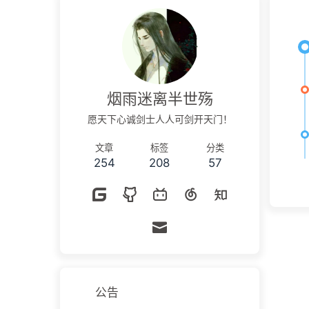
烟雨迷离半世殇
愿天下心诚剑士人人可剑开天门！
文章
标签
分类
254
208
57
公告