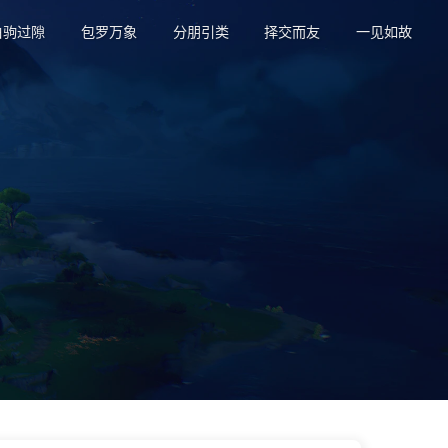
白驹过隙
包罗万象
分朋引类
择交而友
一见如故