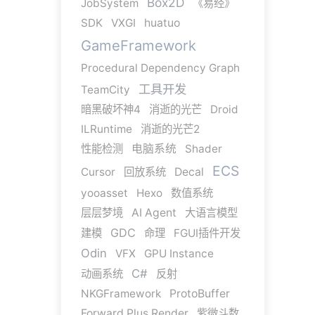
Box2D
JobSystem
《易经》
SDK
VXGI
huatuo
GameFramework
Procedural Dependency Graph
工具开发
TeamCity
暗黑破坏神4
消逝的光芒
Droid
ILRuntime
消逝的光芒2
性能检测
电脑系统
Shader
ECS
Cursor
回放系统
Decal
yooasset
Hexo
数值系统
层层梦境
AI Agent
大语言模型
GDC
建模
命理
FGUI插件开发
Odin
VFX
GPU Instance
C#
动画系统
反射
NKGFramework
ProtoBuffer
Forward Plus Render
紫微斗数