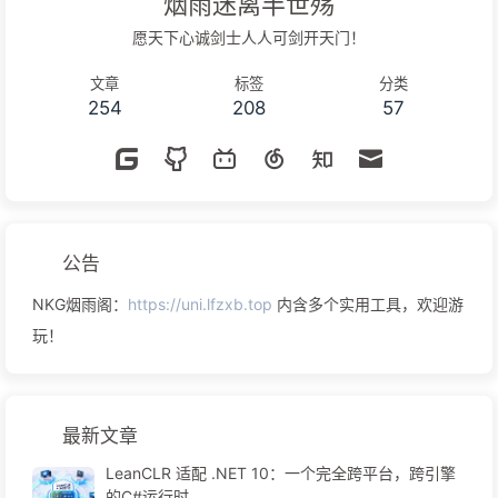
烟雨迷离半世殇
愿天下心诚剑士人人可剑开天门！
文章
标签
分类
254
208
57
公告
NKG烟雨阁：
https://uni.lfzxb.top
内含多个实用工具，欢迎游
玩！
最新文章
LeanCLR 适配 .NET 10：一个完全跨平台，跨引擎
的C#运行时