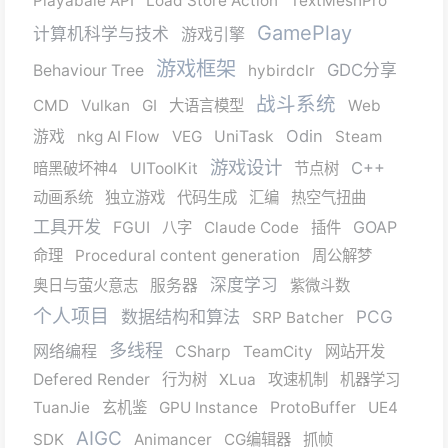
Playabale API
Load Store Action
TextMeshPro
GamePlay
计算机科学与技术
游戏引擎
游戏框架
GDC分享
Behaviour Tree
hybirdclr
战斗系统
CMD
Vulkan
GI
大语言模型
Web
Odin
游戏
nkg AI Flow
VEG
UniTask
Steam
游戏设计
C++
暗黑破坏神4
UIToolKit
节点树
动画系统
独立游戏
代码生成
汇编
热空气扭曲
工具开发
GOAP
FGUI
八字
Claude Code
插件
命理
Procedural content generation
周公解梦
深度学习
奥日与萤火意志
服务器
紫微斗数
个人项目
数据结构和算法
PCG
SRP Batcher
多线程
网络编程
CSharp
TeamCity
网站开发
Defered Render
行为树
XLua
攻速机制
机器学习
TuanJie
玄机鉴
GPU Instance
ProtoBuffer
UE4
AIGC
SDK
Animancer
CG编辑器
抓帧